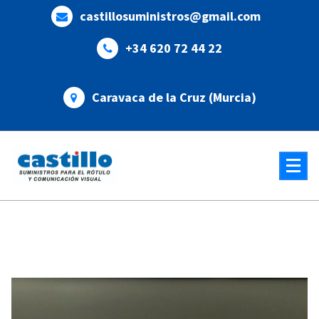
Saltar
castillosuministros@gmail.com
al
contenido
+34 620 72 44 22
Caravaca de la Cruz (Murcia)