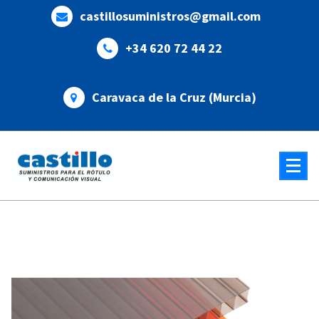
Saltar
castillosuministros@gmail.com
al
contenido
+34 620 72 44 22
Caravaca de la Cruz (Murcia)