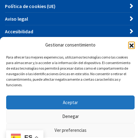
Política de cookies (UE)
Aviso legal
Accesibilidad
Gestionar consentimiento
Buscar
Para ofrecer las mejores experiencias, utilizamos tecnologías como las cookies
para almacenar y/o acceder a la información del dispositivo. El consentimiento
de estas tecnologías nos permitirá procesar datos como el comportamiento de
Buscar:
navegación o las identificaciones únicas en este sitio. No consentir o retirar el
consentimiento, puede afectar negativamente a ciertas características y
funciones.
Aceptar
Denegar
PROGRAMA KIT DIGITAL, COFINANCIADO POR LOS
FONDOS EUROPEOS NEXT GENERATION (EU) DEL
Ver preferencias
MECANISMO DE RECUPERACIÓN Y RESILENCIA.
ES